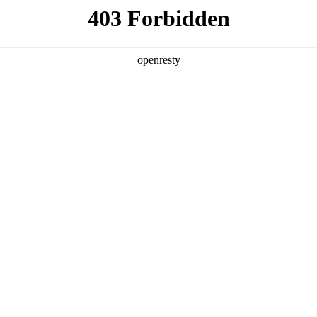
产品及服务
行业解决方案
合作伙伴
投资者关系
简称“聚鑫汇数码”、“我们”和“我们的”）深知隐私对您的重要性
策》（下文简称“本政策”）。本政策阐述了聚鑫汇数码如何处理您的个人数据
鑫汇数码在补充政策中，或者在收集数据时提供的通知中发布。
：