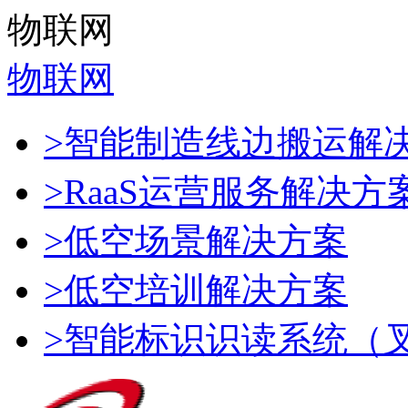
物联网
物联网
>智能制造线边搬运解
>RaaS运营服务解决方
>低空场景解决方案
>低空培训解决方案
>智能标识识读系统（