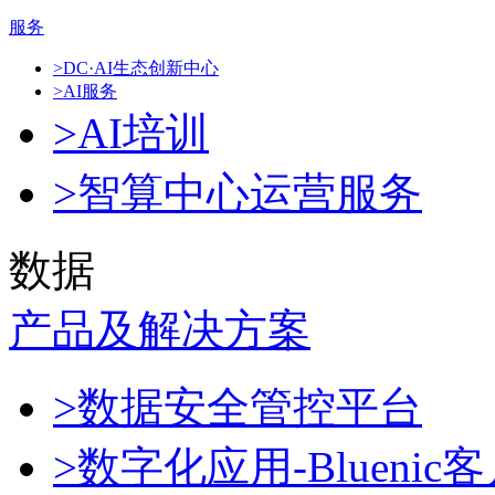
服务
>DC·AI生态创新中心
>AI服务
>AI培训
>智算中心运营服务
数据
产品及解决方案
>数据安全管控平台
>数字化应用-Blueni