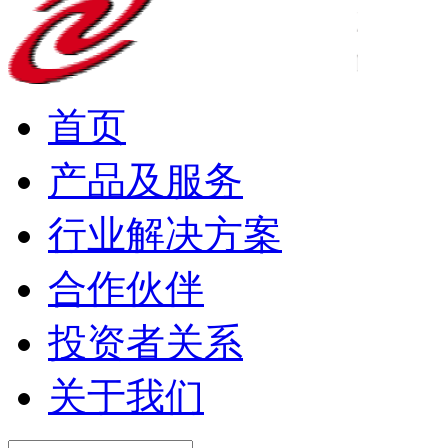
首页
产品及服务
行业解决方案
合作伙伴
投资者关系
关于我们