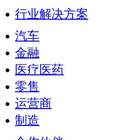
行业解决方案
汽车
金融
医疗医药
零售
运营商
制造