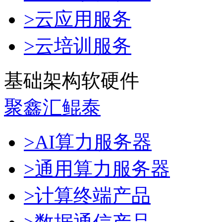
>云应用服务
>云培训服务
基础架构软硬件
聚鑫汇鲲泰
>AI算力服务器
>通用算力服务器
>计算终端产品