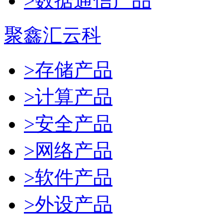
>数据通信产品
聚鑫汇云科
>存储产品
>计算产品
>安全产品
>网络产品
>软件产品
>外设产品