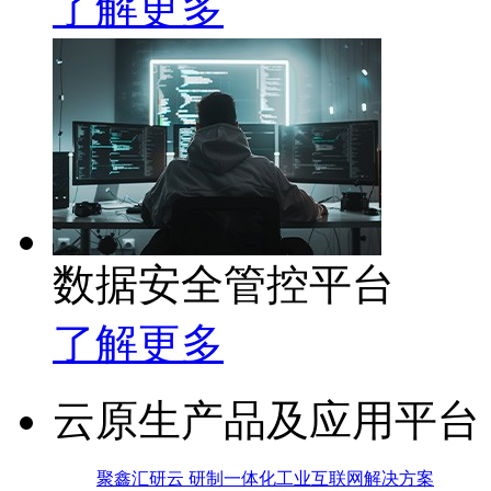
了解更多
数据安全管控平台
了解更多
云原生产品及应用平台
聚鑫汇研云 研制一体化工业互联网解决方案