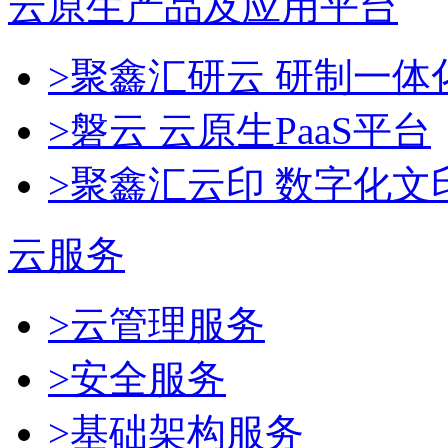
云原生产品及应用平台
>聚鑫汇研云 研制一
>磐云 云原生PaaS平台
>聚鑫汇云印 数字化文
云服务
>云管理服务
>安全服务
>基础架构服务